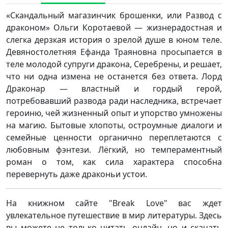
«Скандальный магазинчик брошенки, или Развод с
драконом» Ольги Коротаевой — жизнерадостная и
слегка дерзкая история о зрелой душе в юном теле.
Девяностолетняя Ефанда Траяновна просыпается в
теле молодой супруги дракона, Серебрены, и решает,
что ни одна измена не останется без ответа. Лорд
Драконар — властный и гордый герой,
потребовавший развода ради наследника, встречает
героиню, чей жизненный опыт и упорство умножены
на магию. Бытовые хлопоты, остроумные диалоги и
семейные ценности органично переплетаются с
любовным фэнтези. Лёгкий, но темпераментный
роман о том, как сила характера способна
перевернуть даже драконьи устои.
На книжном сайте "Break Love" вас ждет
увлекательное путешествие в мир литературы. Здесь
вы можете не только читать онлайн, но и скачать