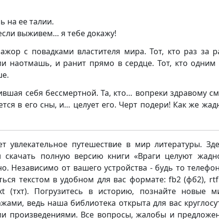
 на ее талии.
если выживем… я тебе докажу!
ажор с повадками властителя мира. Тот, кто раз за 
ми наотмашь, и ранит прямо в сердце. Тот, кто одним
ше.
нившая себя бессмертной. Та, кто… вопреки здравому с
тся в его сны, и… целует его. Черт подери! Как же жад
ет увлекательное путешествие в мир литературы. Зд
и скачать полную версию книги «Враги целуют жадн
 Независимо от вашего устройства - будь то телефон,
ься текстом в удобном для вас формате: fb2 (фб2), rtf 
 txt (тхт). Погрузитесь в историю, познайте новые 
жами, ведь наша библиотека открыта для вас круглосу
ми произведениями. Все вопросы, жалобы и предложе