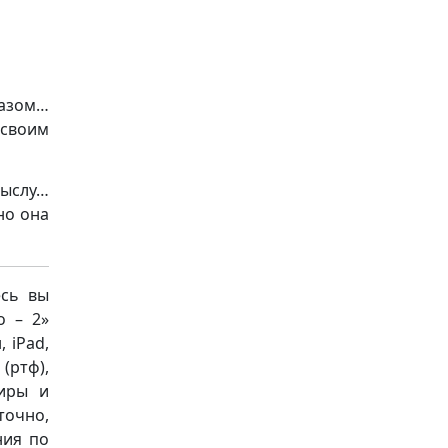
разом…
 своим
мыслу…
но она
есь вы
о – 2»
 iPad,
(ртф),
миры и
точно,
ния по