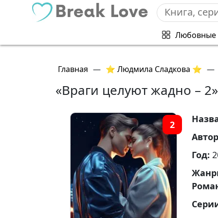
Любовные
Главная
—
⭐ Людмила Сладкова ⭐
—
«Враги целуют жадно – 2
Назв
2
Авто
Год:
2
Жанр
Рома
Сери