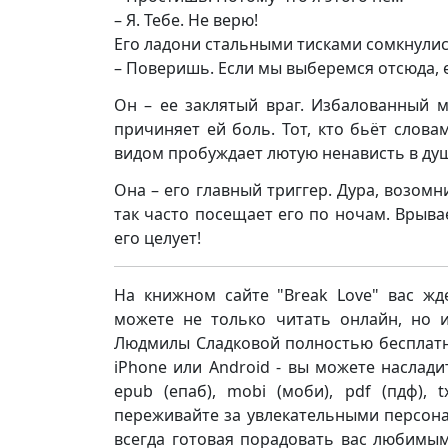
– Я. Тебе. Не верю!
Его ладони стальными тисками сомкнулись
– Поверишь. Если мы выберемся отсюда, 
Он – ее заклятый враг. Избалованный м
причиняет ей боль. Тот, кто бьёт слова
видом пробуждает лютую ненависть в ду
Она – его главный триггер. Дура, возом
так часто посещает его по ночам. Врывае
его целует!
На книжном сайте "Break Love" вас жд
можете не только читать онлайн, но 
Людмилы Сладковой полностью бесплатно.
iPhone или Android - вы можете насладит
epub (епаб), mobi (моби), pdf (пдф),
переживайте за увлекательными персона
всегда готовая порадовать вас любимы