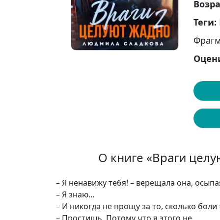
Возр
Теги:
Фрагм
Оцен
О книге «Враги цел
– Я ненавижу тебя! – верещала она, осыпа
– Я знаю…
– И никогда не прощу за то, сколько бол
– Простишь. Потому что я этого не…