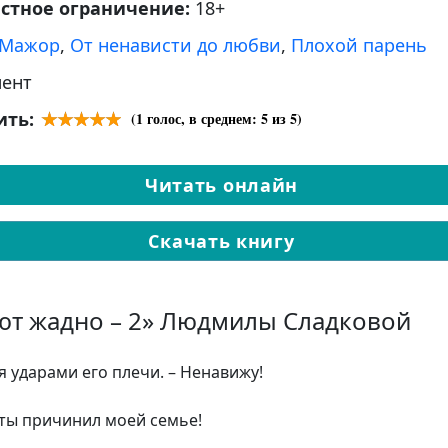
астное ограничение:
18+
Мажор
,
От ненависти до любви
,
Плохой парень
ент
ить:
(
1
голос, в среднем:
5
из 5)
Читать онлайн
Скачать книгу
уют жадно – 2» Людмилы Сладковой
я ударами его плечи. – Ненавижу!
и ты причинил моей семье!