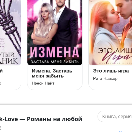
й
Измена. Заставь
Это лишь игра
меня забыть
Рита Навьер
к
Нэнси Найт
k-Love — Романы на любой
!