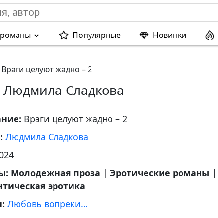
 романы
Популярные
Новинки
Враги целуют жадно – 2
» Людмила Сладкова
ание:
Враги целуют жадно – 2
р:
Людмила Сладкова
024
ы:
Молодежная проза
|
Эротические романы |
нтическая эротика
и:
Любовь вопреки…