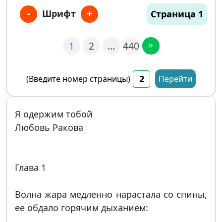
-
+
Шрифт
Страница 1
»
1
2
…
440
(Введите номер страницы)
Перейти
Я одержим тобой
Любовь Ракова
Глава 1
Волна жара медленно нарастала со спины,
ее обдало горячим дыханием: