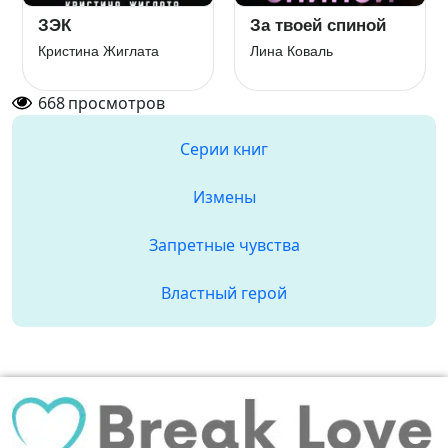
Исправить всё.
Любовь без
(Не) твой сын
выходных
Инна Разина
Ашира Хаан
668
просмотров
Серии книг
Измены
Запретные чувства
Властный герой